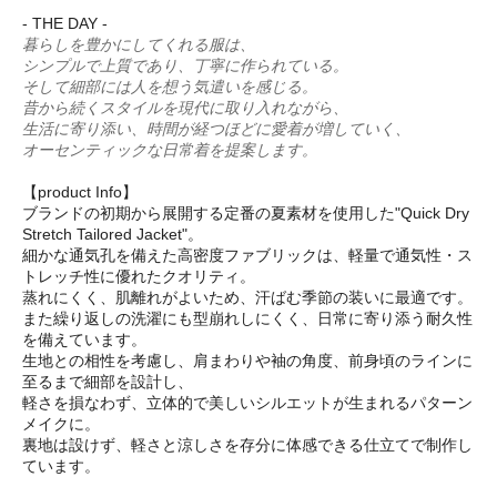
- THE DAY -
暮らしを豊かにしてくれる服は、
シンプルで上質であり、丁寧に作られている。
そして細部には人を想う気遣いを感じる。
昔から続くスタイルを現代に取り入れながら、
生活に寄り添い、時間が経つほどに愛着が増していく、
オーセンティックな日常着を提案します。
【product Info】
ブランドの初期から展開する定番の夏素材を使用した"Quick Dry
Stretch Tailored Jacket"。
細かな通気孔を備えた高密度ファブリックは、軽量で通気性・ス
トレッチ性に優れたクオリティ。
蒸れにくく、肌離れがよいため、汗ばむ季節の装いに最適です。
また繰り返しの洗濯にも型崩れしにくく、日常に寄り添う耐久性
を備えています。
生地との相性を考慮し、肩まわりや袖の角度、前身頃のラインに
至るまで細部を設計し、
軽さを損なわず、立体的で美しいシルエットが生まれるパターン
メイクに。
裏地は設けず、軽さと涼しさを存分に体感できる仕立てで制作し
ています。