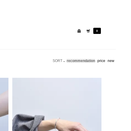
0
SORT→
recommendation
price
new