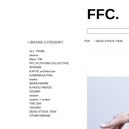
FFC.
TOP
>
DEAD STOCK ITEM
> BRAND CATEGORY
ALL ITEMS
alvana
Blanc YM
FFC.ACTIVISM COLLECTIVE.
INTÉRIM
KAFYE architecture
KANEMASA PHIL.
marka
MARKAWARE
N.HOOLYWOOD
SOUMO
ssstein
ssstein × umbro
THE DAY
YASHIKI
DEAD STOCK ITEM
OTHER BRAND