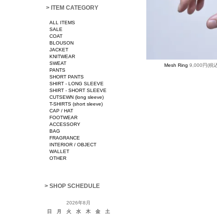
> ITEM CATEGORY
ALL ITEMS
SALE
COAT
BLOUSON
JACKET
KNITWEAR
SWEAT
Mesh Ring
9,000円(税込
PANTS
SHORT PANTS
SHIRT - LONG SLEEVE
SHIRT - SHORT SLEEVE
CUTSEWN (long sleeve)
T-SHIRTS (short sleeve)
CAP / HAT
FOOTWEAR
ACCESSORY
BAG
FRAGRANCE
INTERIOR / OBJECT
WALLET
OTHER
> SHOP SCHEDULE
2026年8月
日
月
火
水
木
金
土